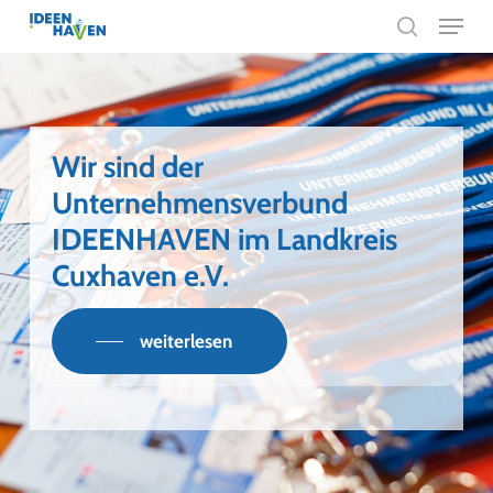
Menu
Skip
search
to
main
content
Wir sind der
Unternehmensverbund
IDEENHAVEN im Landkreis
Cuxhaven e.V.
weiterlesen