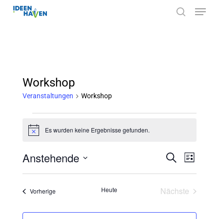
Menu
Skip
search
to
main
content
Workshop
Veranstaltungen
Workshop
Veranstaltungen
Es wurden keine Ergebnisse gefunden.
Hinweis
Anstehende
Veranstal
Verans
Suche
Liste
Ansich
Suche
Datum
Naviga
und
wählen.
Heute
Nächste
Veranstaltungen
Vorherige
Veranstaltu
Ansichten