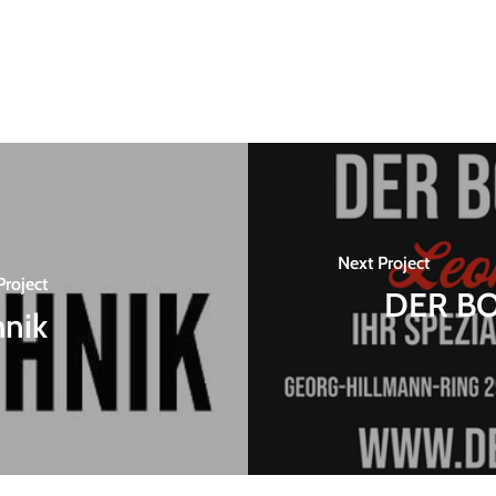
Next Project
Project
DER BO
nik