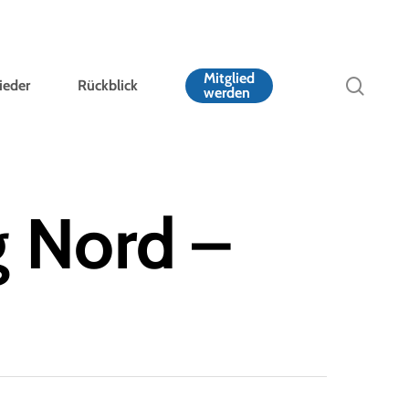
Mitglied
sear
ieder
Rückblick
werden
 Nord –