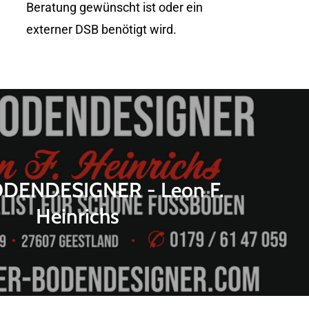
Beratung gewünscht ist oder ein
externer DSB benötigt wird.
DENDESIGNER - Leon F.
Heinrichs