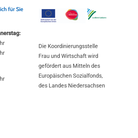
ich für Sie
nerstag:
hr
Die Koordinierungsstelle
hr
Frau und Wirtschaft wird
gefördert aus Mitteln des
Europäischen Sozialfonds,
hr
des Landes Niedersachsen
und des Landkreises
Cuxhaven. Sie ist im Bereich
*
Wirtschaft, Mobilität &
Tourismus des Landkreises
Cuxhaven angesiedelt.