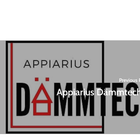
Previous 
Appiarius Dämmtech