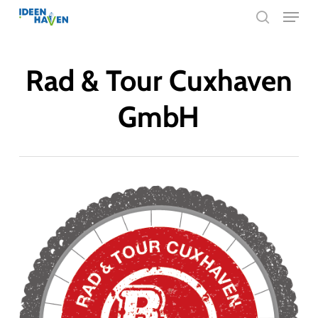
Menu
Skip
search
to
main
Rad & Tour Cuxhaven
content
GmbH