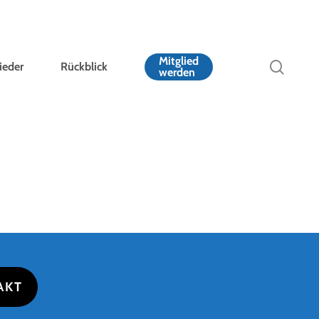
Mitglied
sear
ieder
Rückblick
werden
AKT