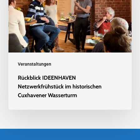
im
historischen
Cuxhavener
Wasserturm
Veranstaltungen
Rückblick IDEENHAVEN
Netzwerkfrühstück im historischen
Cuxhavener Wasserturm