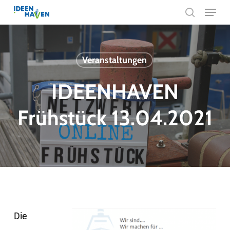
Menu
Skip
search
to
main
content
Veranstaltungen
IDEENHAVEN
Frühstück 13.04.2021
Die